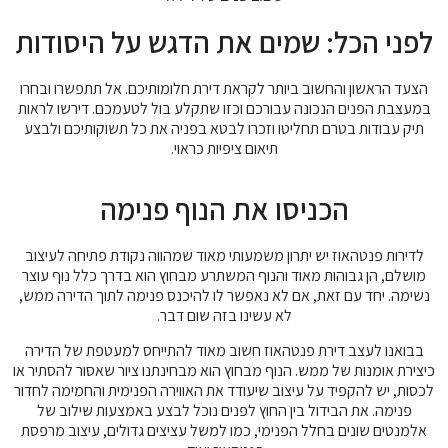
לפני הכל: שמים את הדגש על היסודות
הצעד הראשון והחשוב ביותר לקראת דירת חלומותיכם. אל תתפשרו ובחרו
במעצבת הפנים הנכונה עבורכם וכזו שתקלע בול לטעמכם. דירשו לראות
תיק עבודות בטרם תחליטו וזכרו לבטא בפניה את כל תשוקותיכם ולבצע
תיאום ציפיות כראוי.
הכניסו את הנוף פנימה
לדירות פנטהאוז יש יתרון משמעותי מאוד שמהווה נקודת פתיחה לעיצוב
מושלם, הן גבוהות מאוד והנוף המשתרע מבחוץ הוא בדרך כלל נוף עוצר
נשימה. יחד עם זאת, אם לא נאפשר לו להיכנס פנימה לתוך הדירה ממש,
לא עשינו בזה שום דבר.
בבואנו לעצב דירת פנטהאוז חשוב מאוד להתייחס למעטפת של הדירה
כיצירת אומנות של ממש. הנוף מבחוץ הוא מבחינתנו ציור שאסור להסתיר או
לכסות, יש להקפיד על עיצוב שיעודד את האווירה הפנימית והחמימה לחדור
פנימה. את הבידול בין החוץ לפנים נוכל לבצע באמצעות שילוב של
אלמנטים שונים בחלל הפנימי, כמו למשל עציצים גדולים, עיצוב מרפסת