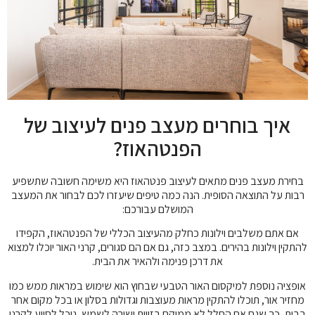
איך בוחרים מעצב פנים לעיצוב של
הפנטהאוז?
בחירת מעצב פנים מתאים לעיצוב פנטהאוז היא משימה חשובה שתשפיע
רבות על התוצאה הסופית. הנה כמה טיפים שיעזרו לכם לבחור את המעצב
המושלם עבורכם:
אם אתם משלבים וילונות כחלק מהעיצוב הכללי של הפנטהאוז, הקפידו
להתקין וילונות בהירים. במצב כזה, גם אם הם סגורים, קרני האור יוכלו למצוא
את דרכן פנימה ולהאיר את הבית.
אופציה נוספת למיקסום האור הטבעי שבחוץ הוא שימוש במראות ממש כמו
מחזיר אור, תוכלו להתקין מראות מעוצבות וגדולות בסלון או בכל מקום אחר
בבית, כך שגם אם החלל לא ממוקם בזווית ישירה לשמש, נוכל לסייע לקרני