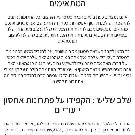
המתאימים
אתם נמצאים כעת בשלב הכי אופטימי של העיצוב, כל החלומות ניתנים
להגשמה ויש לכם אין סוף אפשרויות. כעת, זה הרגע שבו אנו מעירים אתכם
מהחלום ומבקשים מכם להגדיר את המטרות של העיצוב ואת החזון שלו.
במילים אחרות, בואו נתאים יחד את הפנטזיות לתקציב שיש לנו לעיצוב
הפנטהאוז.
זה הזמן לקבל השראה ממגוון מקורות שונים, אך להגדיר ממש בכתב מה
המטרה העיצובית שלכם. איך אתם רוצים שהפנטהאוז שלכם ייראה בסופו
של דבר? האם אתם מתכוונים להשקיע גם בעיצוב גגות פנטהאוז? האם
אתם רוצים להשיג מראה הייטקי או ווינטאג'י? האם אתם הולכים על קו עיצובי
נקי או רועש? התשובות לכל השאלות הללו יאפשרו לכם להגדיר במילים מה
אתם רוצים להשיג.
שלב שלישי: הקפידו על פתרונות אחסון
ייעודיים
אתם יכולים לעצב את הפנטהאוז שלכם בצורה מושלמת, אך אם לא תדאגו
לפתרונות אחסון והבלגן בפנטהאוז יחגוג, לא עשיתם בזה שום דבר. כיום יש