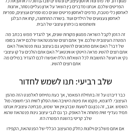
מגוון רחב של פתרונות אחסון עיצוביים ונסתרים שבהם תוכלו לאחסן את כל
הפריטים שלכם. אנחנו מדברים בין השאר על ארון נעליים נסתר, ארונות
לאחסון כלי מטבח, מדפים לאחסון פריטים שונים כמו ספרים ועציצים, ספריות
לאחסון צעצועים של הילדים ועוד. בשורה התחתונה, קחו את הבלגן
ותשתמשו בו כיתרון עיצובי של הבית.
זה הזמן לקבל השראה ממגוון מקורות שונים, אך להגדיר ממש בכתב מה
המטרה העיצובית שלכם. איך אתם רוצים שהפנטהאוז שלכם ייראה בסופו
של דבר? האם אתם מתכוונים להשקיע גם בעיצוב גגות פנטהאוז? האם
אתם רוצים להשיג מראה הייטקי או ווינטאג'י? האם אתם הולכים על קו עיצובי
נקי או רועש? התשובות לכל השאלות הללו יאפשרו לכם להגדיר במילים מה
אתם רוצים להשיג.
שלב רביעי: תנו לשמש לחדור
כבר דיברנו על זה בתחילת המאמר, אך כעת נתייחס לאלמנט הזה מהפן
העיצובי. לדוגמא, מקמו את פינות הישיבה ואת הסלון לזווית הכי חשופה מול
השמש. אגב, זה נכון גם לשעות שבהן אין אור שמש, מבחינה עיצובית אנחנו
תמיד נעדיף זווית פתוחה אל האופק. כך גם לגבי עיצוב גינות פנטהאוז שהוא
שלב קריטי בהשגת המטרה הזו.
אם אתם משלבים וילונות כחלק מהעיצוב הכללי של הפנטהאוז, הקפידו