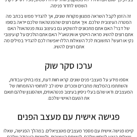
השמש לחדור פנימה.
זה הזמן לקבל השראה ממגוון מקורות שונים, אך להגדיר ממש בכתב מה
המטרה העיצובית שלכם. איך אתם רוצים שהפנטהאוז שלכם ייראה בסופו
של דבר? האם אתם מתכוונים להשקיע גם בעיצוב גגות פנטהאוז? האם
אתם רוצים להשיג מראה הייטקי או ווינטאג'י? האם אתם הולכים על קו עיצובי
נקי או רועש? התשובות לכל השאלות הללו יאפשרו לכם להגדיר במילים מה
אתם רוצים להשיג.
ערכו סקר שוק
אספו מידע על מעצבי פנים שונים. קראו חוות דעת, צפו בתיקי עבודות,
והשתתפו בהמלצות מחברים ומכרים. שימו לב לתחומי ההתמחות של
המעצבים. ודאו שהם בעלי ניסיון בעיצוב פנטהאוזים, ושהסגנון שלהם תואם
את הטעם האישי שלכם.
פגישה אישית עם מעצב הפנים
קיימו פגישה אישית עם מספר מעצבים פוטנציאלים. במהלך הפגישה, שאלו
שאלות בנוגע לניסיון שלהם, לגישתם העיצובית, ולשיטות העבודה שלהם.