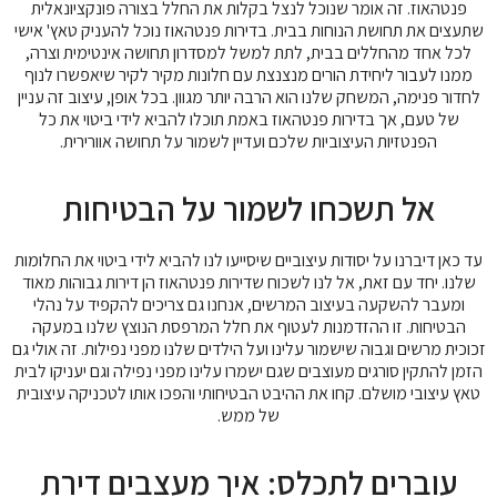
פנטהאוז. זה אומר שנוכל לנצל בקלות את החלל בצורה פונקציונאלית
שתעצים את תחושת הנוחות בבית. בדירות פנטהאוז נוכל להעניק טאץ' אישי
לכל אחד מהחללים בבית, לתת למשל למסדרון תחושה אינטימית וצרה,
ממנו לעבור ליחידת הורים מנצנצת עם חלונות מקיר לקיר שיאפשרו לנוף
לחדור פנימה, המשחק שלנו הוא הרבה יותר מגוון. בכל אופן, עיצוב זה עניין
של טעם, אך בדירות פנטהאוז באמת תוכלו להביא לידי ביטוי את כל
הפנטזיות העיצוביות שלכם ועדיין לשמור על תחושה אוורירית.
אל תשכחו לשמור על הבטיחות
עד כאן דיברנו על יסודות עיצוביים שיסייעו לנו להביא לידי ביטוי את החלומות
שלנו. יחד עם זאת, אל לנו לשכוח שדירות פנטהאוז הן דירות גבוהות מאוד
ומעבר להשקעה בעיצוב המרשים, אנחנו גם צריכים להקפיד על נהלי
הבטיחות. זו ההזדמנות לעטוף את חלל המרפסת הנוצץ שלנו במעקה
זכוכית מרשים וגבוה שישמור עלינו ועל הילדים שלנו מפני נפילות. זה אולי גם
הזמן להתקין סורגים מעוצבים שגם ישמרו עלינו מפני נפילה וגם יעניקו לבית
טאץ עיצובי מושלם. קחו את ההיבט הבטיחותי והפכו אותו לטכניקה עיצובית
של ממש.
עוברים לתכלס: איך מעצבים דירת