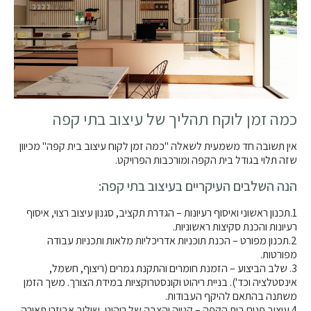
כמה זמן לוקח תהליך של עיצוב בתי קפה
אין תשובה חד משמעית לשאלה "כמה זמן לקוח עיצוב בית קפה" מכיוון
שזה תלוי בגודל בית הקפה ומורכבות הפרויקט.
הנה השלבים העיקריים בעיצוב בתי קפה:
1.תכנון ראשוני ואיסוף רעיונות – הגדרת תקציב, סגנון עיצוב רצוי, איסוף
רעיונות והכנת סקיצות ראשוניות.
2.תכנון מפורט – הכנת תוכניות אדריכליות מלאות ותכניות עבודה
מפורטות.
3. שלב הביצוע – הזמנת חומרים והתקנת גמרים (ריצוף, חשמל,
אינסטלציה וכד'). בניית ריהוט וקונסטרוקציות במידת הצורך. משך הזמן
משתנה בהתאם להיקף העבודות.
4.עיצוב פנים בית הקפה – קנייה והצבה של ריהוט, שילוב אביזרי תאורה