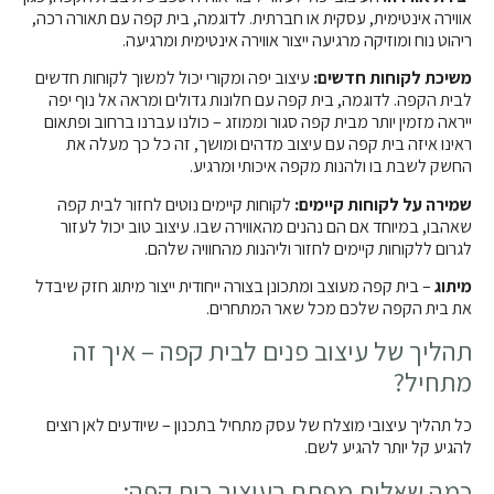
אווירה אינטימית, עסקית או חברתית. לדוגמה, בית קפה עם תאורה רכה,
ריהוט נוח ומוזיקה מרגיעה ייצור אווירה אינטימית ומרגיעה.
משיכת לקוחות חדשים:
עיצוב יפה ומקורי יכול למשוך לקוחות חדשים
לבית הקפה. לדוגמה, בית קפה עם חלונות גדולים ומראה אל נוף יפה
ייראה מזמין יותר מבית קפה סגור וממוזג – כולנו עברנו ברחוב ופתאום
ראינו איזה בית קפה עם עיצוב מדהים ומושך, זה כל כך מעלה את
החשק לשבת בו ולהנות מקפה איכותי ומרגיע.
שמירה על לקוחות קיימים:
לקוחות קיימים נוטים לחזור לבית קפה
שאהבו, במיוחד אם הם נהנים מהאווירה שבו. עיצוב טוב יכול לעזור
לגרום ללקוחות קיימים לחזור וליהנות מהחוויה שלהם.
מיתוג
– בית קפה מעוצב ומתכונן בצורה ייחודית ייצור מיתוג חזק שיבדל
את בית הקפה שלכם מכל שאר המתחרים.
תהליך של עיצוב פנים לבית קפה – איך זה
מתחיל?
כל תהליך עיצובי מוצלח של עסק מתחיל בתכנון – שיודעים לאן רוצים
להגיע קל יותר להגיע לשם.
כמה שאלות מפתח בעיצוב בית קפה: