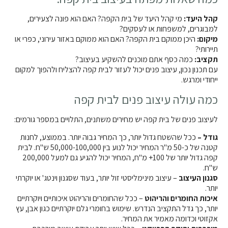
קהל היעד:
מי קהל היעד של בית הקפה? האם הוא פונה לצעירים,
למבוגרים, למשפחות או לעסקים?
מיקום:
היכן ממוקם בית הקפה? האם הוא ממוקם באזור עירוני, כפרי או
תיירותי?
תקציב:
כמה כסף אתם מוכנים להשקיע בעיצוב?
עם תכנון נכון, עיצוב פנים יכול לעזור לבית קפה להצליח ולהפוך למקום
ייחודי ומרגש.
כמה עולה עיצוב פנים לבית קפה
לעיצוב פנים של בית קפה יש מחירים משתנים, התלויים במספר גורמים:
גודל –
ככל שהשטח גדול יותר, כך המחיר גבוה יותר. בממוצע, לחנות
קטנה של כ-50 מ"ר המחיר יכול לנוע בין 50,000-100,000 ש"ח. לבית
קפה גדול יותר של 100+ מ"ח, המחיר יכול להגיע גם למעל 200,000
ש"ח.
סגנון העיצוב
– עיצוב מינימליסטי זול יותר, בעוד שסגנון וינטג' או יוקרתי
יותר.
איכות החומרים והריהוט
– ככל שהחומרים והריהוט איכותיים ויוקרתיים
יותר, כך גדל התקציב הנדרש. שימוש בחומרי גלם יוקרתיים כגון אבן, עץ
אקזוטי וכדומה מאמיר את המחיר.