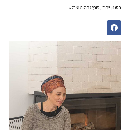
בסגנון ייחודי, פורץ גבולות ומרגש.