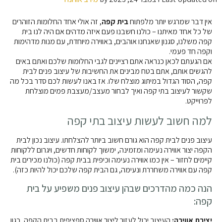
אין דבר שמרגש יותר מלפתוח
בית קפה
, זה אולי אחד החלומות הזוהרים
של כל אחד מאיתנו – כולנו חשבנו פעם איזה מדהים אם היה לנו בית
קפה משלנו, סגנון שאנחנו אוהבים, באווירה מיוחדת, עם מנות מדהימות
וקפה חד פעמי.
אם הגעתם לכאן כנראה אתם רציינים לגבי החלומות שלכם ואתם באים
להגשים אותם, אתם בטח מבינים את החשיבות של עיצוב פנים לבית
קפה, הסוד הגדול במיתוג מוצלח שלו. אז באנו לעשות לכם סדר בכל מה
שקשור לעיצוב בתי קפה ואיך לבחור מעצב/מעצבת פמים מוצלחת
לפרוייקט.
למה חשוב לעשות עיצוב בתי קפה
עיצוב פנים לבית קפה הוא גורם חשוב ביותר להצלחתו. עיצוב נכון לבית
הקפה יצור אווירה נעימה ומזמינה, ימשוך לקוחות חדשים, ויגרום ללקוחות
קיימים לחזור – אין כמו אווירה נעימה וכיפית בבית קפה (כולנו מכירים בית
קפה עם אווירה משחררת ונעימה, גם הבית קפה שלכם יכול להיות כזה).
הנה כמה מהדרכים שבהן עיצוב פנים משפיע על בית
קפה:
יצירת אווירה:
העיצוב יכול לעזור ליצור אווירה ספציפית בבית הקפה, כגון