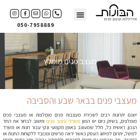
עיצוב פנים
עיצוב עסקים
אדריכלות ועיצוב פנים
050-7958889
מעצב פנים מומלץ
מעצבי פנים בבאר שבע והסביבה
ישנם יתרונות רבים לשכירת מעצבות פנים מומלצות או מעצבי פנים
מומלצים, בשיוק כיום יש המון
משרדי עיצוב פנים
וחשוב לבחור את החד
הנכון. ראשית כל, חלל שמעוצב באופן מקצועי ונקי עבור חנות או משרד
למשל, יתרום למיתוג העסק כאשר יראה מרשים ומכובד ללקוחות החנות או
החברה, מה שבתורו גם יתרום למכירות ולתפוקה גבוהה יותר הודות יתרום