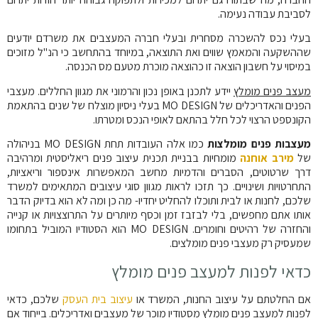
לסביבת עבודה נעימה.
בעלי נכס להשכרה מסחרית ובעלי חברה המעצבים את משרדם יודעים
שההשקעה והמאמץ שווים ואת התוצאה, במיוחד בהתחשב כי הנ"ל מזוכים
במיסוי על חשבון הוצאה זו כהוצאה מוכרת מטעם מס הכנסה.
מעצב פנים מומלץ
יידע לתכנן באופן נכון והרמוני את מגוון החללים. מעצבי
הפנים והאדריכלים של
MO DESIGN
בעלי ניסיון מוצלח של שנים בהתאמת
הקונספט הרצוי לכל חלל בהתאם לאופי הנכס ומטרתו.
מעצבות פנים מומלצות
כמו אלה העובדות תחת
MO DESIGN
בניהולה
של
מירב אוחנה
מומחיות בבניית תכנית עיצוב פנים ריאליסטית ומרהיבה
דרך שרטוטים, הסברים והדמיות מחשב המאפשרות אינספור וריאציות,
התחרטויות ושינויים. כך תזכו לראות מגוון סוגי עיצובים המתאימים למשרד
שלכם, לחנות או לבית ותוכלו להחליט יחדיו- מה כן ומה לא הוא בדיוק הדבר
אותו אתם מחפשים, בלי לבזבז זמן וכסף מיותרים על התרוצצויות או קנייה
והחזרה של רהיטים וחומרים.
MO DESIGN
הוא הסטודיו המוביל בתחומו
שמעסיק רק מעצבי פנים מומלצים.
כדאי לפנות למעצב פנים מומלץ
אם החלטתם על עיצוב החנות, המשרד או
עיצוב בית העסק
שלכם, כדאי
לפנות למעצב פנים מומלץ מסטודיו מוכר של מעצבים ואדריכלים. בייחוד אם