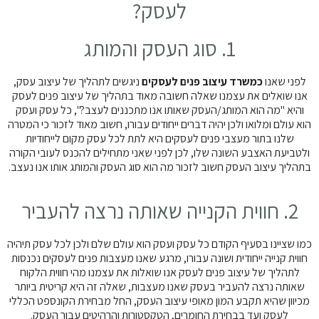
לעסק?
1. סוג העסק והמותג
לפני שאנו
כמשרד עיצוב פנים לעסקים
ניגשים לתהליך של עיצוב עסק,
אנו שואלים את עצמנו שאלה חשובה מאוד בתהליך של עיצוב פנים לעסק
והיא "מה הוא המותג/העסק שאותו אנו מתכננים לעצב?", כל עסק ועסק
הוא עולם ומלואו ולכן יהיה דברים ייחודים עבורו, חשוב מאוד לזכור כי המטרה
שלנו בתור מעצבי פנים לעסקים היא לתת לכל עסק מקום לייחודיות
ולטביעת האצבע השונה שלו, לכן לפני שאני מתחילים להכנס לעובי הקורה
בתהליך עיצוב העסק חשוב לזכור מה הוא סוג העסק והמותג אותו אנו נעצב.
2. חווית הקנייה שאותה נרצה להעביר
כמו שציינו בסעיף הקודם כל עסק ועסק הוא עולם שלם ולכן לכל עסק תיהיה
חווית קנייה ייחודית ושונה עבורו, מרגע שאנו מעצבות פנים לעסקים נכנסות
לתהליך של עיצוב פנים לעסק אנו שואלות את עצמנו מהי חווית הלקוח
שאותה נרצה להעביר בעסק שאנו מעצבות, שאלה זה היא קריטית ביותר
מכיוון שהיא תקבע המון מאופי עיצוב העסק, החל מבחירת הקונספט הכללי
לעסק ועד בבחירת החומרים, הטקסטורות והרהיטים עבור העסק.