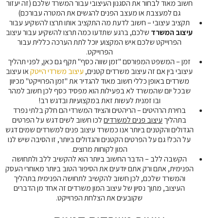
חשוב מאוד לבחור את הסגנון העיצובי עבור המשרד שלכם (זה יעזור
גם למעצבת או מעצב הפנים להגשים את המטרה עבורכם)
תקציב עיצובי – חשוב לדעת מה התקציב אותו תרצו להשקיע עבור
עיצוב המשרד
שלכם, ברגע שתדעו כמה תרצו להשקיע עבור עיצוב
הפרוייקט שלכם איש המקצוע יוכל לתת הערכה כללית עבור
הפרוייקט.
זמן – המשפט המפורסם "זמן שווה כסף" תקף גם כאן, לפני תהליך
עיצובי בין אם זה עיצוב משרדים קטנים,
עיצוב משרדי הייטק
או עיצוב
משרדים באופן כללי חשוב מאוד להגדיר את "זמן הפרוייקט" מכיוון
שבכל יום שהמשרד לא בפעילות הוא מפסיד כסף לכן חשוב למהר
ובו זמנית לעשות זאת במקצועיות ובדגש רב!
בחירת הרהיטים – הריהטים והציוד המשרדי הם חלק בלתי נפרד
בתהליך
עיצוב פנים למשרדים
לכו חשוב לשים דגש על הפרטים
הגדולים והקטנים ביותר אנו כמשרד עיצוב פנים למשרדים שמים דגש
על הכל! גם על הפרטים הקטנים והגדולים ביותר, זו הסיבה שיש לנו
המון לקוחות מרוצים.
הקשבה ללב – הדבר החשוב ביותר הוא להקשיב ללב ולתחושה
הפנימית, אתם ורק אתם יודעים את הסיפור הטוב ביותר מאוחרי העסק
והמשרד שלכם, לכן חשוב להקשיב לתחושה הפנימית בתהליך
העיצוב, מתוך נסיון של עיצוב המון משרדים זה אחד מן הדברים
שקובעים את הצלחת הפרוייקט.