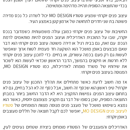
בכדי שהתוצאה הסופית תהייה מדהימה ומתאימה.
עיצוב פנים יוקרתי שמציע סטודיו
MO DESIGN
יכול לשדרג כל נכס מדירה
פשוטה בת שני חדרים לתחושה של ארמון קטן באמצע העיר.
החשיבות של עיצוב פנים יוקרתי כמובן עולה משמעותית כשמדובר בנכס
יוקרה, שבו על התוכנית האדריכלית ועיצוב הפנים להיות מותאמים לרמת
הנכס. עם זאת, גם בבית רגיל או דירה פשוטה עיצוב פנים יוקרתי הוא דבר
שאם מבצעים באופן מושכל הוא השקעה חד פעמית לטווח ארוך שאפשר
לעשות גם רק פעם בכמה עשורים, או בחיים. כדי לתכנן עיצוב פנים יוקרתי
ללא חרטות או תיקונים בהמשך, הדבר הראשון שכדאי לעשות הוא לשכור
את שירותיו של משרד מומחה לאדריכלות, כמו סטודיו
MO DESIGN
,
המנוסה בעיצוב פנים יוקרתי.
אז מה חשוב לדעת כאשר מתחילים את תהליך התכנון של עיצוב פנים
יוקרתי? טיפ ראשון הוא שכסף זה חשוב, אבל כסף זה לא הכל בחיים, גם לא
בתחום עיצוב הפנים. גמישות התקציב היא לא הדבר החשוב ביותר במבחן
התוצאה הסופית, שכן בסופו של דבר גם תקציב מצומצם יחסית, כאשר הוא
נמצא בשימוש מושכל של מעצב פנים מנוסה מצוות המומחים של
סטודיו
לעיצוב פנים
MO DESIGN
, יאפשר לכם לקבל תוצאה של חללים מעוצבים
באופן יוקרתי.
האדריכלים והמעצבים של הסטודיו מומחים ביצירת שטחים נעימים לעין,