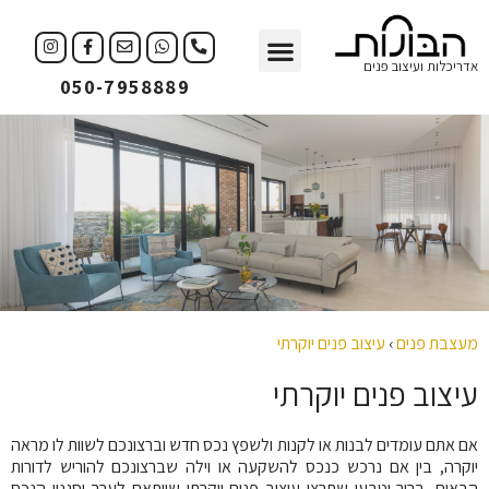
עיצוב פנים
עיצוב עסקים
אדריכלות ועיצוב פנים
050-7958889
מעצבת פנים
›
עיצוב פנים יוקרתי
עיצוב פנים יוקרתי​
אם אתם עומדים לבנות או לקנות ולשפץ נכס חדש וברצונכם לשוות לו מראה
יוקרה, בין אם נרכש כנכס להשקעה או וילה שברצונכם להוריש לדורות
הבאים, ברור וטבעי שתרצו עיצוב פנים יוקרתי שיותאם לערך וסגנון הנכס