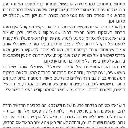
מתחומים אחרים, כמו מוסיקה או בישול. פסנתר כנף מפואר המחוזק עם
בורג של תנועת נוער שנועד לסנדות; שולחן של איקאה מעוטר במפה מבית
סבתא, ארון ספרים רוסי עם מגני פינות בצורת ידיים. ישן וחדש, לכולם יש
מקום וזמן.
בין העיצוב הישראלי והתעשייה הישראלית אין את הקשר המקובל. אין כמעט
חברות העוסקות ביצור חפצים לבית שמעסיקות מעצבים, ולכן העיצוב
בישראל אינו אלא אקדמי כמעט לגמרי, מה שנותן לו חופש פעולה לא לפנות
לטעם של הקהל הרחב אלא לעצב פריטים בעלי מעוף. הישראלי אוהב
עיצוב שמאחוריו עומד קונספט חזק. הוא לא אוהב להשקיע בעידון, אלא
בדרכי שימוש וניצול מעניינות של אובייקטים, אלתור הנראה לעין ושמתגאים
בו, הבא לפתור בעיה של מחסור בחומרים או מקום.
אז מה הם המאפיינים של עיצוב ישראלי? הישראלי אוהב שילובים
משעשעים, "עם קריצה", ודוחה את הבורגנות הכבדה ממנו והלאה. המקום
המשפחתי בבית וגם חדר הילדים מושקעים מאוד, המטבח יבלוט לעין וגם
הספרים ישמשו לתצוגה. חפצים וחומרים שסטו מיעודם המקורי, מיחזור של
חפצים, וחילונות ברורה – אין כמעט שימוש בסממני קודש בעיצוב הישראלי.
הישראלי מומחה בלקחת פרטים ישנים ולשלב אותם בסביבה החדשה הזרה
להם. ההשפעה החיצונית של האדריכלות חלחלה פנימה אל תוך הבית –
האדריכלות הישראלית שהחלה מנקודת מוצא של ארץ שבה בתים ערביים
גבוהי קשתות וישנים בנויים, והחלה לשתול כאן את עיצוב הבאוהאוס החדש,